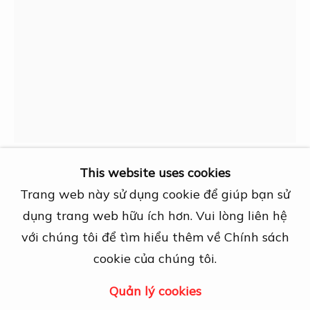
27A Nguyễn Cừ, Thảo Điền, Quận 2, TP.
Hồ Chí Minh
Mở cửa theo lịch hẹn trước
View map
Liên hệ
info@dogmacollection.com
Theo dõi
This website uses cookies
Facebook
6.4.1975. Toàn dân phấn khởi đi bầu
Trang web này sử dụng cookie để giúp bạn sử
Instagram
cử
dụng trang web hữu ích hơn. Vui lòng liên hệ
với chúng tôi để tìm hiểu thêm về Chính sách
43x61cm
cookie của chúng tôi.
Quản lý cookies
Quản lý cookies