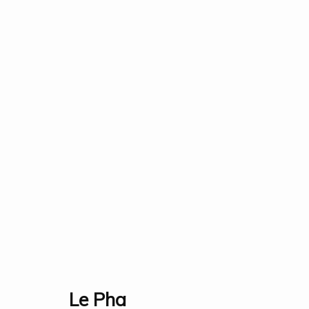
Tất cả
Events
Fauna & Flora
Industry
Lands
Traditions
Bộ sưu tập
Triển lãm
Nghiên cứu
Giải thưởn
Le Pha