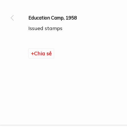
Education Camp
,
1958
Issued stamps
Chia sẻ
Quản lý cookies
Bản quyền thuộc © DOGMA