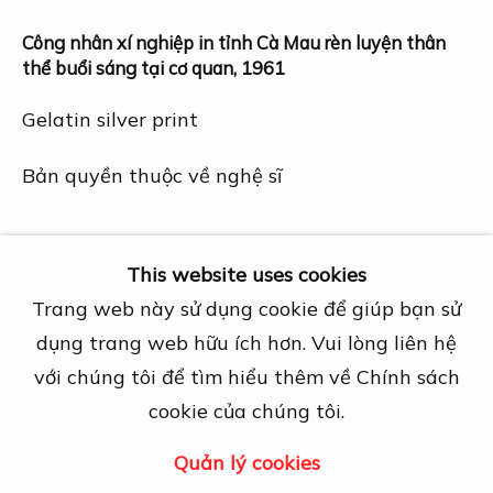
27A Nguyễn Cừ, Thảo Điền, Quận 2, TP.
Hồ Chí Minh
Công nhân xí nghiệp in tỉnh Cà Mau rèn luyện thân
thể buổi sáng tại cơ quan
,
1961
Mở cửa theo lịch hẹn trước
View map
Gelatin silver print
Liên hệ
Bản quyền thuộc về nghệ sĩ
info@dogmacollection.com
Theo dõi
Chia sẻ
This website uses cookies
Facebook
Trang web này sử dụng cookie để giúp bạn sử
Instagram
dụng trang web hữu ích hơn. Vui lòng liên hệ
với chúng tôi để tìm hiểu thêm về Chính sách
cookie của chúng tôi.
Quản lý cookies
Quản lý cookies