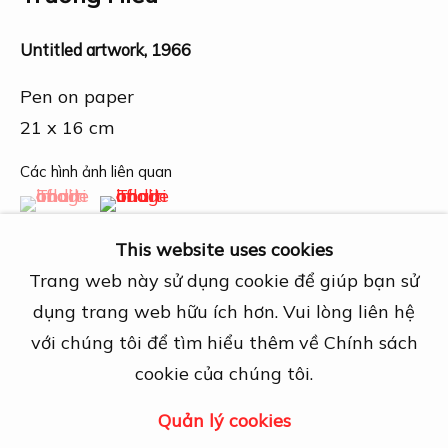
27A Nguyễn Cừ, Thảo Điền, Quận 2, TP.
Hồ Chí Minh
Untitled artwork
,
1966
Mở cửa theo lịch hẹn trước
Pen on paper
View map
21 x 16 cm
Liên hệ
Các hình ảnh liên quan
info@dogmacollection.com
(View a larger image of thumbnail 1 )
, currently selected.
, currently selected.
, currently selected.
(View a larger image of thumbnail 2 )
Theo dõi
This website uses cookies
Facebook
Trang web này sử dụng cookie để giúp bạn sử
Instagram
dụng trang web hữu ích hơn. Vui lòng liên hệ
với chúng tôi để tìm hiểu thêm về Chính sách
Chia sẻ
cookie của chúng tôi.
Quản lý cookies
Quản lý cookies