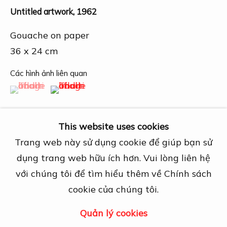
27A Nguyễn Cừ, Thảo Điền, Quận 2, TP.
Untitled artwork
,
1962
Hồ Chí Minh
Mở cửa theo lịch hẹn trước
Gouache on paper
View map
36 x 24 cm
Các hình ảnh liên quan
Liên hệ
(View a larger image of thumbnail 1 )
, currently selected.
, currently selected.
, currently selected.
(View a larger image of thumbnail 2 )
info@dogmacollection.com
Theo dõi
This website uses cookies
Facebook
Trang web này sử dụng cookie để giúp bạn sử
Instagram
dụng trang web hữu ích hơn. Vui lòng liên hệ
Chia sẻ
với chúng tôi để tìm hiểu thêm về Chính sách
cookie của chúng tôi.
Quản lý cookies
Quản lý cookies