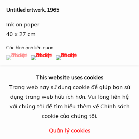
27A Nguyễn Cừ, Thảo Điền, Quận 2, TP.
Untitled artwork
,
1965
Hồ Chí Minh
Mở cửa theo lịch hẹn trước
Ink on paper
View map
40 x 27 cm
Liên hệ
Các hình ảnh liên quan
(View a larger image of thumbnail 1 )
, currently selected.
, currently selected.
, currently selected.
(View a larger image of thumbnail 2 )
(View a larger image of thumbn
info@dogmacollection.com
Theo dõi
This website uses cookies
Facebook
Trang web này sử dụng cookie để giúp bạn sử
Instagram
dụng trang web hữu ích hơn. Vui lòng liên hệ
Chia sẻ
với chúng tôi để tìm hiểu thêm về Chính sách
cookie của chúng tôi.
Quản lý cookies
Quản lý cookies