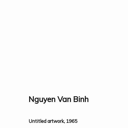
Tất cả
Events
Fauna & Flora
Industry
Lands
Traditions
Bộ sưu tập
Triển lãm
Nghiên cứu
Giải thưởn
Nguyen Van Binh
Untitled artwork
,
1965