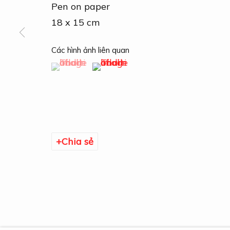
Pen on paper
18 x 15 cm
Các hình ảnh liên quan
(View a larger image of thumbnail 1 )
, currently selected.
, currently selected.
, currently selected.
(View a larger image of thumbn
Quản lý cookies
Bản quyền thuộc © DOGMA
Chia sẻ