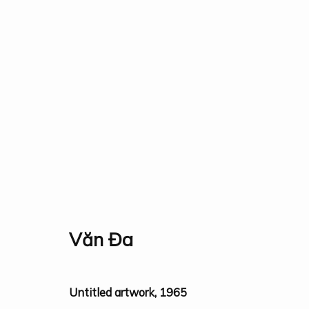
Tất cả
Events
Fauna & Flora
Industry
Lands
Traditions
Bộ sưu tập
Triển lãm
Nghiên cứu
Giải thưởn
Văn Đa
Untitled artwork
,
1965