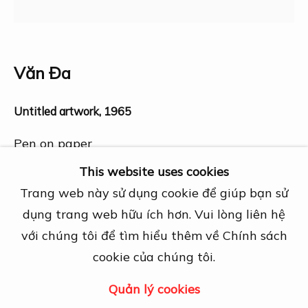
27A Nguyễn Cừ, Thảo Điền, Quận 2, TP.
Hồ Chí Minh
Mở cửa theo lịch hẹn trước
View map
Văn Đa
Liên hệ
Untitled artwork
,
1965
info@dogmacollection.com
Pen on paper
23 x 23 cm
Theo dõi
This website uses cookies
Facebook
Trang web này sử dụng cookie để giúp bạn sử
Các hình ảnh liên quan
Instagram
(View a larger image of thumbnail 1 )
, currently selected.
, currently selected.
, currently selected.
(View a larger image of thumbnail 2 )
dụng trang web hữu ích hơn. Vui lòng liên hệ
với chúng tôi để tìm hiểu thêm về Chính sách
cookie của chúng tôi.
Quản lý cookies
Quản lý cookies