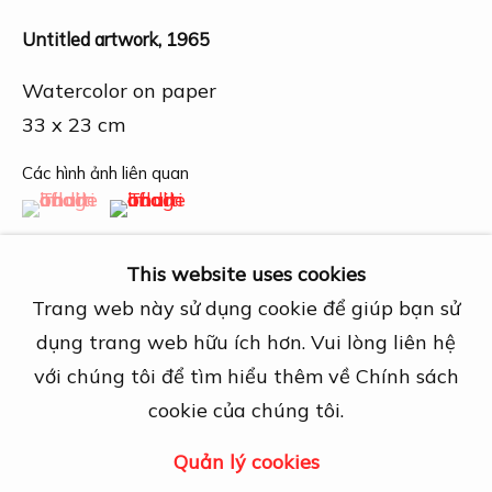
27A Nguyễn Cừ, Thảo Điền, Quận 2, TP.
Hồ Chí Minh
Untitled artwork
,
1965
Mở cửa theo lịch hẹn trước
Watercolor on paper
View map
33 x 23 cm
Liên hệ
Các hình ảnh liên quan
(View a larger image of thumbnail 1 )
, currently selected.
, currently selected.
, currently selected.
(View a larger image of thumbnail 2 )
info@dogmacollection.com
Theo dõi
This website uses cookies
Facebook
Trang web này sử dụng cookie để giúp bạn sử
Instagram
dụng trang web hữu ích hơn. Vui lòng liên hệ
với chúng tôi để tìm hiểu thêm về Chính sách
Chia sẻ
cookie của chúng tôi.
Quản lý cookies
Quản lý cookies