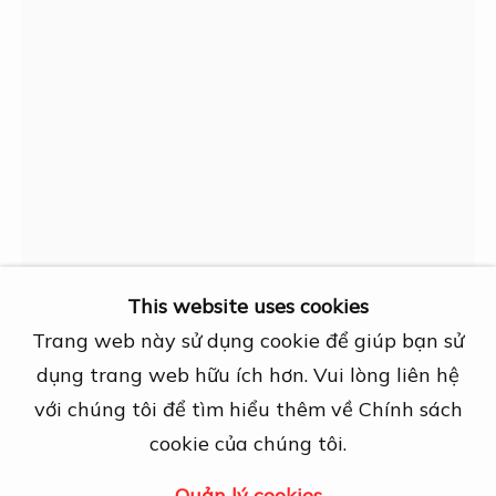
Địa chỉ
27A Nguyễn Cừ, Thảo Điền, Quận 2, TP.
Hồ Chí Minh
Mở cửa theo lịch hẹn trước
View map
Liên hệ
info@dogmacollection.com
Theo dõi
Imperforated proofs with positional marks
This website uses cookies
Facebook
showing the values in dong instead of xu
Trang web này sử dụng cookie để giúp bạn sử
Instagram
dụng trang web hữu ích hơn. Vui lòng liên hệ
với chúng tôi để tìm hiểu thêm về Chính sách
Nguyễn Văn Khanh
cookie của chúng tôi.
Quản lý cookies