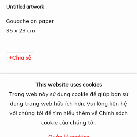
Địa chỉ
Untitled artwork
27A Nguyễn Cừ, Thảo Điền, Quận 2, TP.
Hồ Chí Minh
Gouache on paper
Mở cửa theo lịch hẹn trước
35 x 23 cm
View map
Liên hệ
Chia sẻ
info@dogmacollection.com
Theo dõi
This website uses cookies
Facebook
Trang web này sử dụng cookie để giúp bạn sử
Instagram
dụng trang web hữu ích hơn. Vui lòng liên hệ
với chúng tôi để tìm hiểu thêm về Chính sách
cookie của chúng tôi.
Quản lý cookies