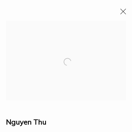
Events
Tất cả
Events
Fauna & Flora
Industry
Landscape
People
Political & Intellectual Leaders
Science & Technology
Social Policy
The Vietnam War
Traditions
Bộ sưu tập
Triển lãm
Nghiên cứu
Giải thưởng
Về Dogma
Nguyen Thu