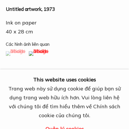
Địa chỉ
Untitled artwork
,
1973
27A Nguyễn Cừ, Thảo Điền, Quận 2, TP.
Hồ Chí Minh
Ink on paper
Mở cửa theo lịch hẹn trước
40 x 28 cm
View map
Các hình ảnh liên quan
(View a larger image of thumbnail 1 )
, currently selected.
, currently selected.
, currently selected.
(View a larger image of thumbnail 2 )
Liên hệ
info@dogmacollection.com
Theo dõi
This website uses cookies
Facebook
Trang web này sử dụng cookie để giúp bạn sử
Instagram
dụng trang web hữu ích hơn. Vui lòng liên hệ
Chia sẻ
với chúng tôi để tìm hiểu thêm về Chính sách
cookie của chúng tôi.
Quản lý cookies