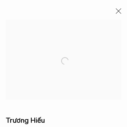
Science & Technology
Tất cả
Events
Fauna & Flora
Industry
Landscape
People
Political & Intellectual Leaders
Science & Technology
Social Policy
The Vietnam War
Traditions
Bộ sưu tập
Triển lãm
Nghiên cứu
Giải thưởng
Về Dogma
Trương Hiếu