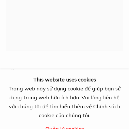
Địa chỉ
27A Nguyễn Cừ, Thảo Điền, Quận 2, TP.
Hồ Chí Minh
Mở cửa theo lịch hẹn trước
View map
Liên hệ
info@dogmacollection.com
Văn Đa
Theo dõi
This website uses cookies
Facebook
Untitled artwork
,
1965
Trang web này sử dụng cookie để giúp bạn sử
Instagram
dụng trang web hữu ích hơn. Vui lòng liên hệ
Pen on paper
với chúng tôi để tìm hiểu thêm về Chính sách
17 x 22 cm
cookie của chúng tôi.
Các hình ảnh liên quan
Quản lý cookies