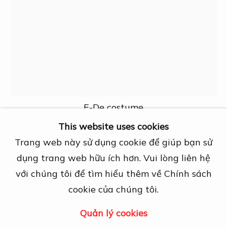
27A Nguyễn Cừ, Thảo Điền, Quận 2, TP.
Hồ Chí Minh
Mở cửa theo lịch hẹn trước
View map
Liên hệ
info@dogmacollection.com
E-De costume
Theo dõi
This website uses cookies
Facebook
Trang web này sử dụng cookie để giúp bạn sử
Nguyễn Văn Khanh
Instagram
dụng trang web hữu ích hơn. Vui lòng liên hệ
với chúng tôi để tìm hiểu thêm về Chính sách
Ethnic Costumes
,
1960
cookie của chúng tôi.
Issued stamps
Quản lý cookies
Quản lý cookies
Các hình ảnh liên quan