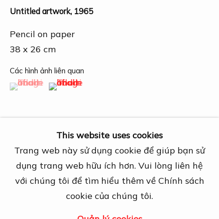
Địa chỉ
Untitled artwork
,
1965
27A Nguyễn Cừ, Thảo Điền, Quận 2, TP.
Hồ Chí Minh
Pencil on paper
Mở cửa theo lịch hẹn trước
38 x 26 cm
View map
Các hình ảnh liên quan
(View a larger image of thumbnail 1 )
, currently selected.
, currently selected.
, currently selected.
(View a larger image of thumbnail 2 )
Liên hệ
info@dogmacollection.com
Theo dõi
This website uses cookies
Facebook
Trang web này sử dụng cookie để giúp bạn sử
Instagram
Chia sẻ
dụng trang web hữu ích hơn. Vui lòng liên hệ
với chúng tôi để tìm hiểu thêm về Chính sách
cookie của chúng tôi.
Quản lý cookies