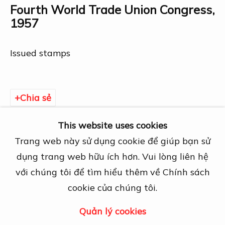
27A Nguyễn Cừ, Thảo Điền, Quận 2, TP.
Fourth World Trade Union Congress
,
Hồ Chí Minh
1957
Mở cửa theo lịch hẹn trước
View map
Issued stamps
Liên hệ
info@dogmacollection.com
Chia sẻ
Theo dõi
This website uses cookies
Facebook
Trang web này sử dụng cookie để giúp bạn sử
Instagram
dụng trang web hữu ích hơn. Vui lòng liên hệ
với chúng tôi để tìm hiểu thêm về Chính sách
cookie của chúng tôi.
Quản lý cookies
Quản lý cookies