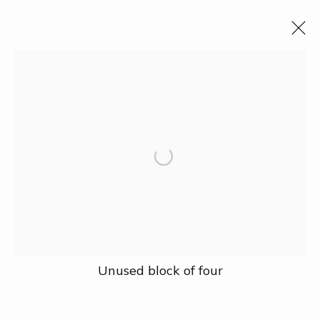
Tất cả
Events
Fauna & Flora
Industry
Landscape
People
Political & Intellectual Leaders
Science & Technology
Social Policy
The Vietnam War
Traditions
Bộ sưu tập
Triển lãm
Nghiên cứu
Giải thưởng
Về Dogma
Unused block of four
Địa chỉ