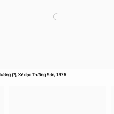
ương (?)
,
Xẻ dọc Trường Sơn
,
1976