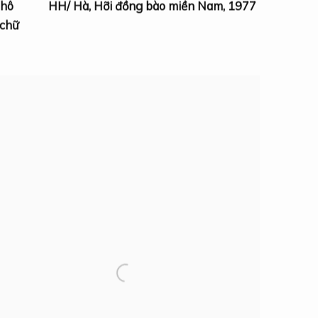
 hô
HH/ Hà
,
Hỡi đồng bào miền Nam
,
1977
 chữ