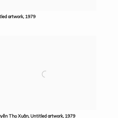
tled artwork
,
1979
yễn Thọ Xuân
,
Untitled artwork
,
1979