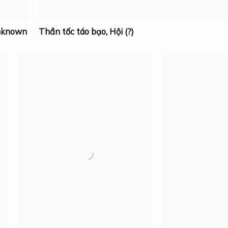
nknown
Thần tốc táo bạo
,
Hội (?)