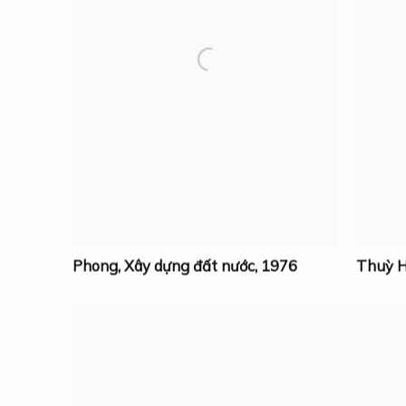
Phong
,
Xây dựng đất nước
,
1976
Thuỳ H